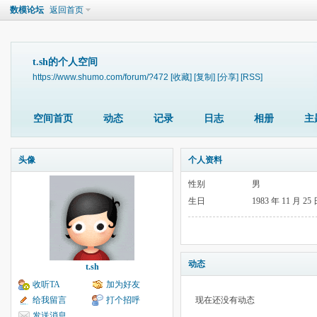
数模论坛
返回首页
t.sh的个人空间
https://www.shumo.com/forum/?472
[收藏]
[复制]
[分享]
[RSS]
空间首页
动态
记录
日志
相册
主
头像
个人资料
性别
男
生日
1983 年 11 月 25
动态
t.sh
收听TA
加为好友
给我留言
打个招呼
现在还没有动态
发送消息