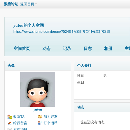
数模论坛
返回首页
yutou的个人空间
https://www.shumo.com/forum/?5240
[收藏]
[复制]
[分享]
[RSS]
空间首页
动态
记录
日志
相册
主
头像
个人资料
性别
男
生日
动态
yutou
收听TA
加为好友
现在还没有动态
给我留言
打个招呼
发送消息