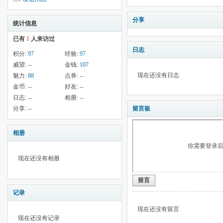
分享
统计信息
已有
1
人来访过
日志
积分:
97
经验:
97
威望:
--
金钱:
107
现在还没有日志
魅力:
88
点券:
--
金币:
--
好友:
--
日志:
--
相册:
--
分享:
--
留言板
相册
你需要登录
现在还没有相册
留言
记录
现在还没有留言
现在还没有记录