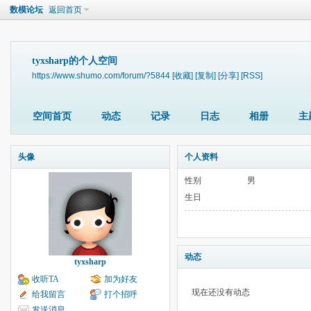
数模论坛
返回首页
tyxsharp的个人空间
https://www.shumo.com/forum/?5844
[收藏]
[复制]
[分享]
[RSS]
空间首页
动态
记录
日志
相册
主
头像
个人资料
性别
男
生日
动态
tyxsharp
收听TA
加为好友
现在还没有动态
给我留言
打个招呼
发送消息