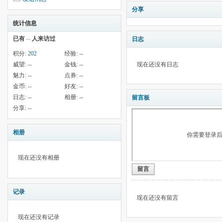
分享
统计信息
已有
--
人来访过
日志
积分:
202
经验:
--
威望:
--
金钱:
--
现在还没有日志
魅力:
--
点券:
--
金币:
--
好友:
--
日志:
--
相册:
--
留言板
分享:
--
相册
你需要登录
现在还没有相册
留言
记录
现在还没有留言
现在还没有记录