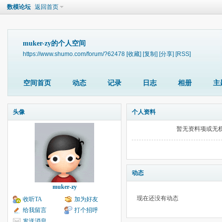
数模论坛
返回首页
muker-zy的个人空间
https://www.shumo.com/forum/?62478
[收藏]
[复制]
[分享]
[RSS]
空间首页
动态
记录
日志
相册
主
头像
个人资料
暂无资料项或无
动态
muker-zy
现在还没有动态
收听TA
加为好友
给我留言
打个招呼
发送消息