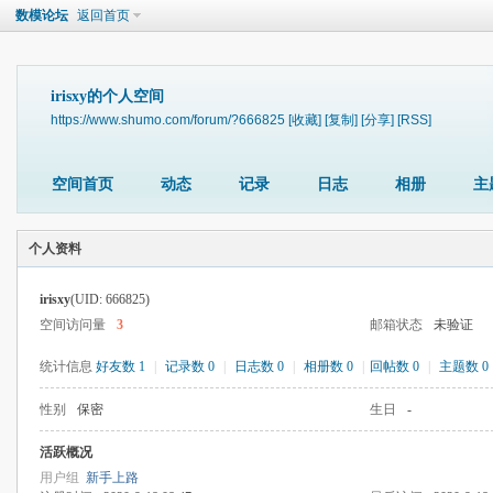
数模论坛
返回首页
irisxy的个人空间
https://www.shumo.com/forum/?666825
[收藏]
[复制]
[分享]
[RSS]
空间首页
动态
记录
日志
相册
主
个人资料
irisxy
(UID: 666825)
空间访问量
3
邮箱状态
未验证
统计信息
好友数 1
|
记录数 0
|
日志数 0
|
相册数 0
|
回帖数 0
|
主题数 0
性别
保密
生日
-
活跃概况
用户组
新手上路