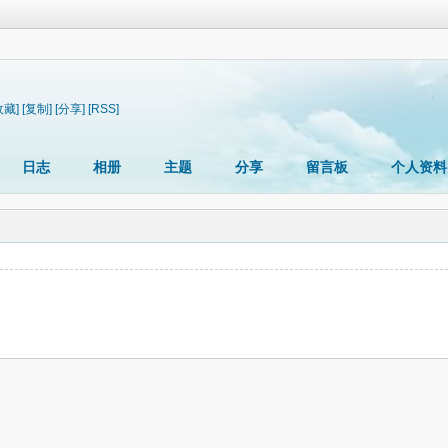
收藏]
[复制]
[分享]
[RSS]
日志
相册
主题
分享
留言板
个人资料