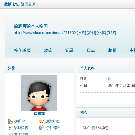
数模论坛
返回首页
徐耀辉的个人空间
https://www.shumo.com/forum/?71532
[收藏]
[复制]
[分享]
[RSS]
空间首页
动态
记录
日志
相册
主
头像
个人资料
性别
男
生日
1984 年 7 月 23 
动态
徐耀辉
收听TA
加为好友
给我留言
打个招呼
现在还没有动态
发送消息