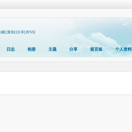
收藏]
[复制]
[分享]
[RSS]
日志
相册
主题
分享
留言板
个人资料