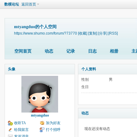
数模论坛
返回首页
mtyangduo的个人空间
https://www.shumo.com/forum/?73770
[收藏]
[复制]
[分享]
[RSS]
空间首页
动态
记录
日志
相册
主
头像
个人资料
性别
男
生日
动态
mtyangduo
收听TA
加为好友
现在还没有动态
给我留言
打个招呼
发送消息