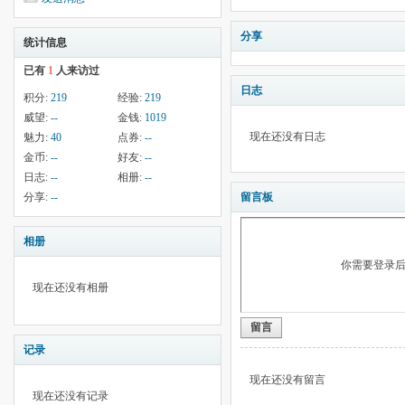
分享
统计信息
已有
1
人来访过
日志
积分:
219
经验:
219
威望:
--
金钱:
1019
现在还没有日志
魅力:
40
点券:
--
金币:
--
好友:
--
日志:
--
相册:
--
分享:
--
留言板
相册
你需要登录
现在还没有相册
留言
记录
现在还没有留言
现在还没有记录