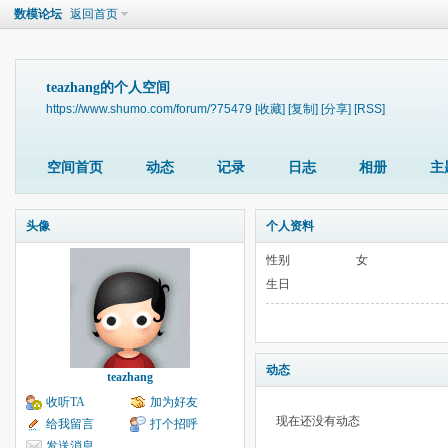
数模论坛
返回首页
teazhang的个人空间
https://www.shumo.com/forum/?75479
[收藏]
[复制]
[分享]
[RSS]
空间首页
动态
记录
日志
相册
主
头像
个人资料
性别
女
生日
动态
teazhang
收听TA
加为好友
现在还没有动态
给我留言
打个招呼
发送消息