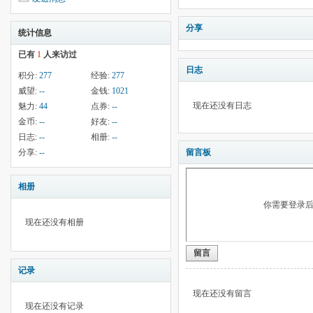
分享
统计信息
已有
1
人来访过
日志
积分:
277
经验:
277
威望:
--
金钱:
1021
现在还没有日志
魅力:
44
点券:
--
金币:
--
好友:
--
日志:
--
相册:
--
分享:
--
留言板
相册
你需要登录
现在还没有相册
留言
记录
现在还没有留言
现在还没有记录