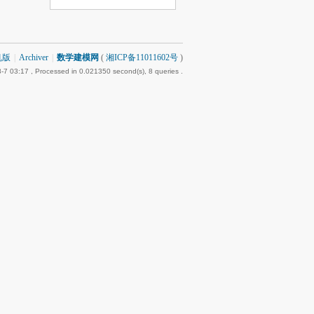
机版
|
Archiver
|
数学建模网
(
湘ICP备11011602号
)
-7 03:17
, Processed in 0.021350 second(s), 8 queries .