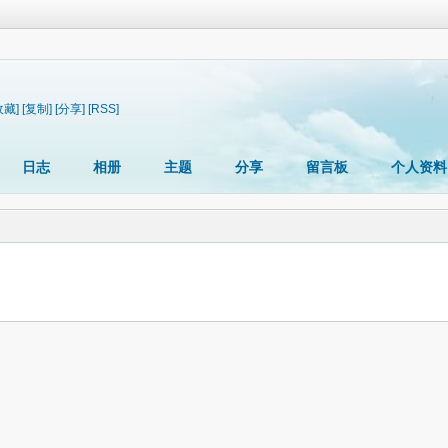
收藏]
[复制]
[分享]
[RSS]
日志
相册
主题
分享
留言板
个人资料