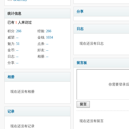
分享
统计信息
已有
1
人来访过
日志
积分:
266
经验:
266
威望:
--
金钱:
1034
现在还没有日志
魅力:
51
点券:
--
金币:
--
好友:
--
日志:
--
相册:
--
分享:
--
留言板
相册
你需要登录
现在还没有相册
留言
记录
现在还没有留言
现在还没有记录