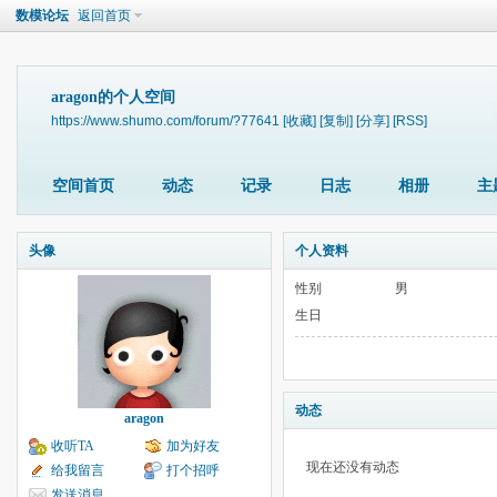
数模论坛
返回首页
aragon的个人空间
https://www.shumo.com/forum/?77641
[收藏]
[复制]
[分享]
[RSS]
空间首页
动态
记录
日志
相册
主
头像
个人资料
性别
男
生日
动态
aragon
收听TA
加为好友
现在还没有动态
给我留言
打个招呼
发送消息