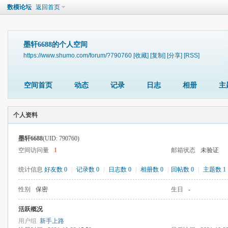
数模论坛
返回首页
墨轩6688的个人空间
https://www.shumo.com/forum/?790760
[收藏]
[复制]
[分享]
[RSS]
空间首页
动态
记录
日志
相册
主
个人资料
墨轩6688
(UID: 790760)
空间访问量
1
邮箱状态
未验证
统计信息
好友数 0
|
记录数 0
|
日志数 0
|
相册数 0
|
回帖数 0
|
主题数 1
性别
保密
生日
-
活跃概况
用户组
新手上路