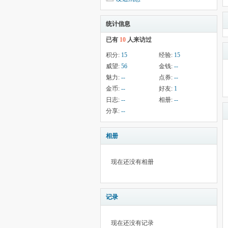
统计信息
已有
10
人来访过
积分:
15
经验:
15
威望:
56
金钱:
--
魅力:
--
点券:
--
金币:
--
好友:
1
日志:
--
相册:
--
分享:
--
相册
现在还没有相册
记录
现在还没有记录