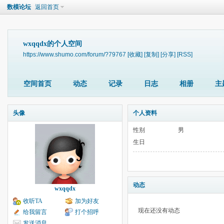
数模论坛
返回首页
wxqqdx的个人空间
https://www.shumo.com/forum/?79767
[收藏]
[复制]
[分享]
[RSS]
空间首页
动态
记录
日志
相册
主
头像
个人资料
性别
男
生日
动态
wxqqdx
收听TA
加为好友
现在还没有动态
给我留言
打个招呼
发送消息