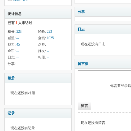
分享
统计信息
已有
1
人来访过
日志
积分:
223
经验:
223
威望:
--
金钱:
1025
现在还没有日志
魅力:
45
点券:
--
金币:
--
好友:
--
日志:
--
相册:
--
分享:
--
留言板
相册
你需要登录
现在还没有相册
留言
记录
现在还没有留言
现在还没有记录