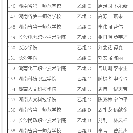
146
湖南省第一师范学校
乙组
C
唐治国
卜永新
147
湖南省第一师范学校
乙组
C
高源
琚未
148
湖南省第一师范学校
乙组
C
李伟强
曹伟
149
长沙电力职业技术学院
乙组
C
张日明
蔡宇环
150
长沙学院
乙组
C
刘斐花
谭真
151
长沙学院
乙组
C
刘文强
陈丽
152
湖南化工职业技术学院
乙组
C
曾珊珊
李永生
153
湖南科技职业学院
乙组
C
滕树孝
申玲玲
154
湖南人文科技学院
乙组
C
周冉
倪志芳
155
湖南人文科技学院
乙组
C
陈双林
宁仲平
156
湖南省第一师范学校
乙组
D
周礼龙
伍献金
157
长沙民政职业技术学院
乙组
D
刘钊
林风祥
158
湖南省第一师范学校
乙组
D
李青
曾毅杰