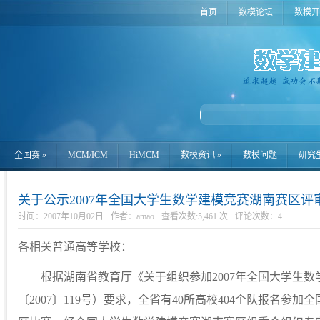
首页
数模论坛
数模开
全国赛
»
MCM/ICM
HiMCM
数模资讯
»
数模问题
研究
关于公示2007年全国大学生数学建模竞赛湖南赛区评
时间：2007年10月02日
作者：amao
查看次数:5,461 次
评论次数：
4
各相关普通高等学校：
根据湖南省教育厅《关于组织参加2007年全国大学生数
〔2007〕119号）要求，全省有40所高校404个队报名参