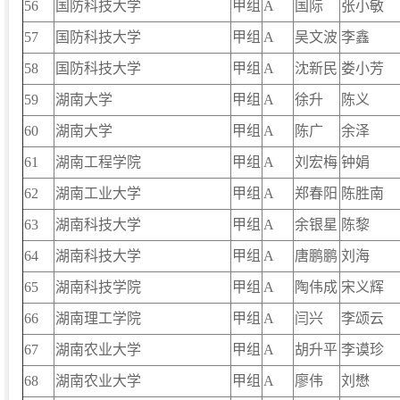
56
国防科技大学
甲组
A
国际
张小敏
57
国防科技大学
甲组
A
吴文波
李鑫
58
国防科技大学
甲组
A
沈新民
娄小芳
59
湖南大学
甲组
A
徐升
陈义
60
湖南大学
甲组
A
陈广
余泽
61
湖南工程学院
甲组
A
刘宏梅
钟娟
62
湖南工业大学
甲组
A
郑春阳
陈胜南
63
湖南科技大学
甲组
A
余银星
陈黎
64
湖南科技大学
甲组
A
唐鹏鹏
刘海
65
湖南科技学院
甲组
A
陶伟成
宋义辉
66
湖南理工学院
甲组
A
闫兴
李颂云
67
湖南农业大学
甲组
A
胡升平
李谟珍
68
湖南农业大学
甲组
A
廖伟
刘懋