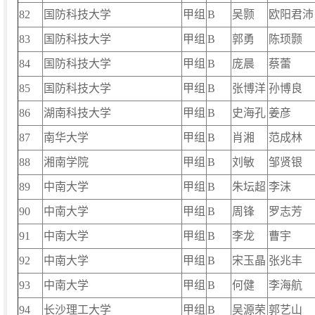
82
国防科技大学
甲组
B
吴颢
欧阳君沛
83
国防科技大学
甲组
B
郭勇
陈顼颢
84
国防科技大学
甲组
B
庞晨
蔡蕾
85
国防科技大学
甲组
B
张博洋
孙博良
86
湖南科技大学
甲组
B
史海孔
姜彦
87
南华大学
甲组
B
肖湘
范成林
88
湘南学院
甲组
B
刘敏
邹贤银
89
中南大学
甲组
B
朱坛超
李沫
90
中南大学
甲组
B
周锋
罗志芳
91
中南大学
甲组
B
李龙
曹宇
92
中南大学
甲组
B
宋玉晶
张兆丰
93
中南大学
甲组
B
何健
李海航
94
长沙理工大学
甲组
B
吴源荣
郭艺山