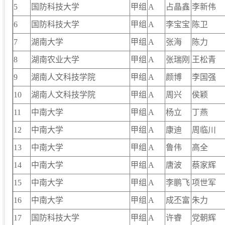
5
国防科技大学
甲组
A
占晶鑫
李新伟
6
国防科技大学
甲组
A
李宝宝
陈卫
7
湖南大学
甲组
A
张海
陈力
8
湖南农业大学
甲组
A
张瑞刚
王松青
9
湖南人文科技学院
甲组
A
颜博
李国强
10
湖南人文科技学院
甲组
A
周兴
侯颖
11
中南大学
甲组
A
杨立
丁燕
12
中南大学
甲组
A
康迪
周临川
13
中南大学
甲组
A
鲁伟
高全
14
中南大学
甲组
A
唐波
蔡家辉
15
中南大学
甲组
A
李鹏飞
项世军
16
中南大学
甲组
A
成丕富
朱力
17
国防科技大学
甲组
A
许睿
党朝辉