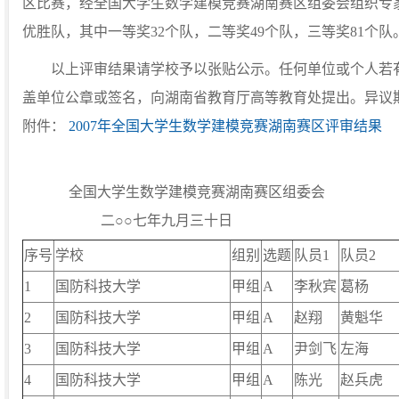
区比赛，经全国大学生数学建模竞赛湖南赛区组委会组织专家
优胜队，其中一等奖32个队，二等奖49个队，三等奖81个队
以上评审结果请学校予以张贴公示。任何单位或个人若有
盖单位公章或签名，向湖南省教育厅高等教育处提出。异议期
附件：
2007年全国大学生数学建模竞赛湖南赛区评审结果
全国大学生数学建模竞赛湖南赛区组委会
二○○七年九月三十日
序号
学校
组别
选题
队员1
队员2
1
国防科技大学
甲组
A
李秋宾
葛杨
2
国防科技大学
甲组
A
赵翔
黄魁华
3
国防科技大学
甲组
A
尹剑飞
左海
4
国防科技大学
甲组
A
陈光
赵兵虎