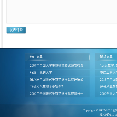
热门文章
随机文章
2007年全国大学生数模竞赛试题发布页
“走近数学:
面
转载：我的大学
程）首次开
重庆工商大学
第八届全国研究生数学建模竞赛评审公
2018年全
告
飞机和汽车哪个更安全？
究研讨会成
建模承载梦
2009年全国研究生数学建模竞赛部分一
省举行首届
2009全国
等奖论文
获奖结果（
Copyright © 2002-2013
数
湘ICP备1101