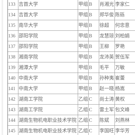
133
吉首大学
甲组
B
肖湘光
李家仁
134
吉首大学
甲组
B
郑华俊
陈砾
135
南华大学
甲组
B
徐超
何忠意
136
邵阳学院
甲组
B
龙慧琼
刘柏娟
137
邵阳学院
甲组
B
王柳
罗艳
138
湘南学院
甲组
B
龙沛英
贺伍军
139
湘潭大学
甲组
B
毛平
万敏
140
中南大学
甲组
B
孙种夷
崔蕾
141
中南大学
甲组
B
赵一晓
杨嵩
142
湖南工学院
乙组
C
尚士涛
黄权
143
湖南工学院
乙组
C
雷土军
包文峰
144
湖南生物机电职业技术学院
乙组
C
陈斌
刘燕林
145
湖南生物机电职业技术学院
乙组
C
李国旺
李华芳