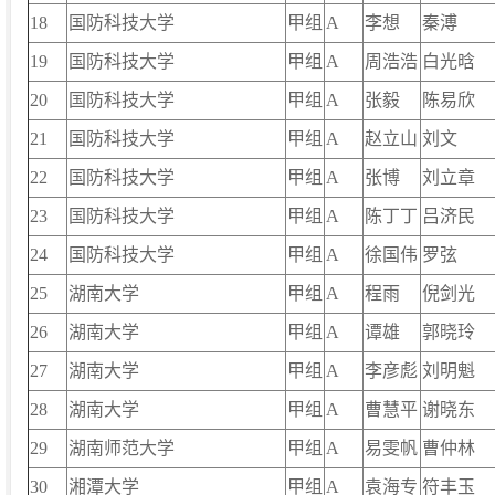
18
国防科技大学
甲组
A
李想
秦溥
19
国防科技大学
甲组
A
周浩浩
白光晗
20
国防科技大学
甲组
A
张毅
陈易欣
21
国防科技大学
甲组
A
赵立山
刘文
22
国防科技大学
甲组
A
张博
刘立章
23
国防科技大学
甲组
A
陈丁丁
吕济民
24
国防科技大学
甲组
A
徐国伟
罗弦
25
湖南大学
甲组
A
程雨
倪剑光
26
湖南大学
甲组
A
谭雄
郭晓玲
27
湖南大学
甲组
A
李彦彪
刘明魁
28
湖南大学
甲组
A
曹慧平
谢晓东
29
湖南师范大学
甲组
A
易雯帆
曹仲林
30
湘潭大学
甲组
A
袁海专
符丰玉