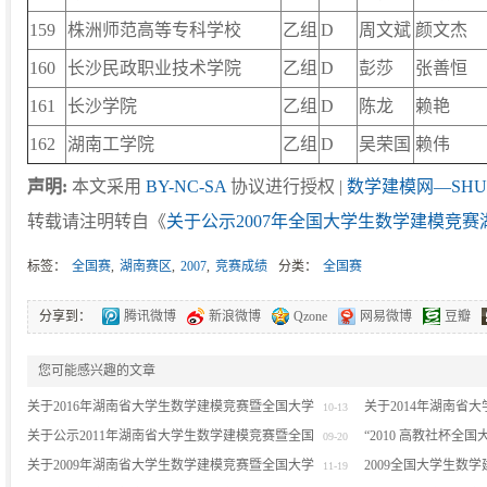
159
株洲师范高等专科学校
乙组
D
周文斌
颜文杰
160
长沙民政职业技术学院
乙组
D
彭莎
张善恒
161
长沙学院
乙组
D
陈龙
赖艳
162
湖南工学院
乙组
D
吴荣国
赖伟
声明:
本文采用
BY-NC-SA
协议进行授权 |
数学建模网—SHU
转载请注明转自《
关于公示2007年全国大学生数学建模竞
标签：
全国赛
,
湖南赛区
,
2007
,
竞赛成绩
分类：
全国赛
分享到：
腾讯微博
新浪微博
Qzone
网易微博
豆瓣
您可能感兴趣的文章
关于2016年湖南省大学生数学建模竞赛暨全国大学
关于2014年湖南省
10-13
生数学建模竞赛湖南赛区比赛评审结果的公示
关于公示2011年湖南省大学生数学建模竞赛暨全国
生数学建模竞赛湖南
“2010 高教社杯全
09-20
大学生数学建模竞赛湖南赛区比赛评审结果的通知
关于2009年湖南省大学生数学建模竞赛暨全国大学
2009全国大学生数
11-19