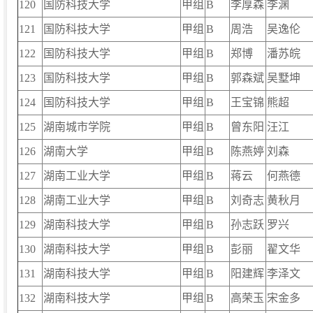
120
国防科技大学
甲组
B
李厚森
李渊
121
国防科技大学
甲组
B
周浩
吴逸伦
122
国防科技大学
甲组
B
郑博
潘苏皖
123
国防科技大学
甲组
B
郭森斌
吴墅坤
124
国防科技大学
甲组
B
王宝锦
熊超
125
湖南城市学院
甲组
B
曾东阳
汪江
126
湖南大学
甲组
B
陈燕婷
刘森
127
湖南工业大学
甲组
B
蒋云
何燕德
128
湖南工业大学
甲组
B
刘奇志
黄秋月
129
湖南科技大学
甲组
B
孙志跃
罗兴
130
湖南科技大学
甲组
B
彭丽
翟文华
131
湖南科技大学
甲组
B
阳建辉
李泽文
132
湖南科技大学
甲组
B
高荣玉
宋金多