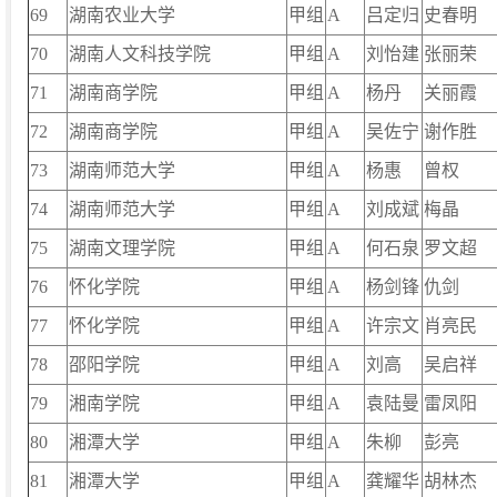
69
湖南农业大学
甲组
A
吕定归
史春明
70
湖南人文科技学院
甲组
A
刘怡建
张丽荣
71
湖南商学院
甲组
A
杨丹
关丽霞
72
湖南商学院
甲组
A
吴佐宁
谢作胜
73
湖南师范大学
甲组
A
杨惠
曾权
74
湖南师范大学
甲组
A
刘成斌
梅晶
75
湖南文理学院
甲组
A
何石泉
罗文超
76
怀化学院
甲组
A
杨剑锋
仇剑
77
怀化学院
甲组
A
许宗文
肖亮民
78
邵阳学院
甲组
A
刘高
吴启祥
79
湘南学院
甲组
A
袁陆曼
雷凤阳
80
湘潭大学
甲组
A
朱柳
彭亮
81
湘潭大学
甲组
A
龚耀华
胡林杰