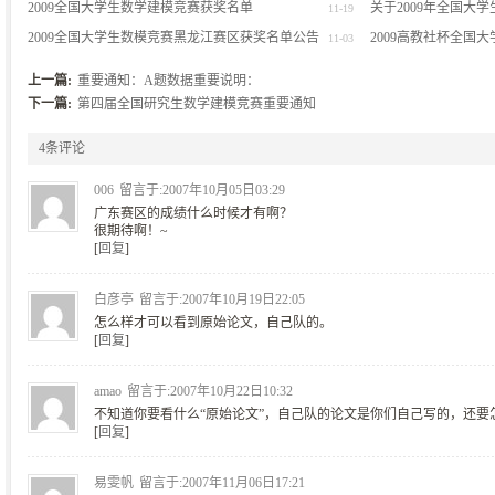
生数学建模竞赛湖南赛区比赛成绩的通报
2009全国大学生数学建模竞赛获奖名单
关于2009年全国大
11-19
2009全国大学生数模竞赛黑龙江赛区获奖名单公告
异议的通知
2009高教社杯全国
11-03
奖名单（初稿）
上一篇:
重要通知：A题数据重要说明：
下一篇:
第四届全国研究生数学建模竞赛重要通知
4条评论
006
留言于:2007年10月05日03:29
广东赛区的成绩什么时候才有啊？
很期待啊！~
[
回复
]
白彦亭
留言于:2007年10月19日22:05
怎么样才可以看到原始论文，自己队的。
[
回复
]
amao
留言于:2007年10月22日10:32
不知道你要看什么“原始论文”，自己队的论文是你们自己写的，还要
[
回复
]
易雯帆
留言于:2007年11月06日17:21