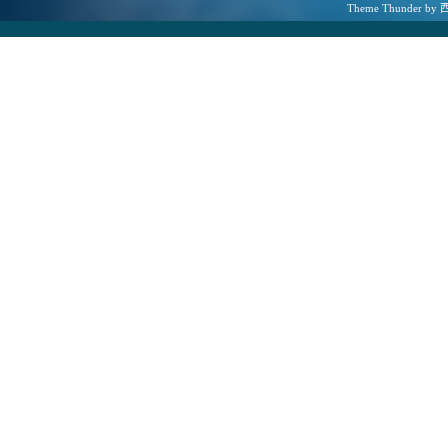
Theme
Thunder
by