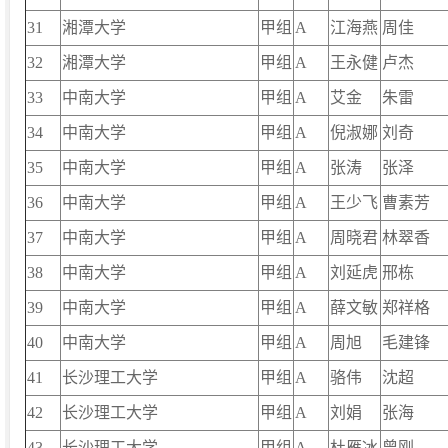
31
湘潭大学
甲组
A
江海燕
周佳
32
湘潭大学
甲组
A
王永健
卢杰
33
中南大学
甲组
A
艾金
朱雷
34
中南大学
甲组
A
倪淑娜
刘奇
35
中南大学
甲组
A
张涛
张泽
36
中南大学
甲组
A
王少飞
曹素芳
37
中南大学
甲组
A
周晓君
林翠香
38
中南大学
甲组
A
刘延虎
邢栋
39
中南大学
甲组
A
薛文敏
郑祥格
40
中南大学
甲组
A
周旭
毛建锋
41
长沙理工大学
甲组
A
骆伟
沈超
42
长沙理工大学
甲组
A
刘娟
张海
43
长沙理工大学
甲组
A
杜雁冰
曾刚