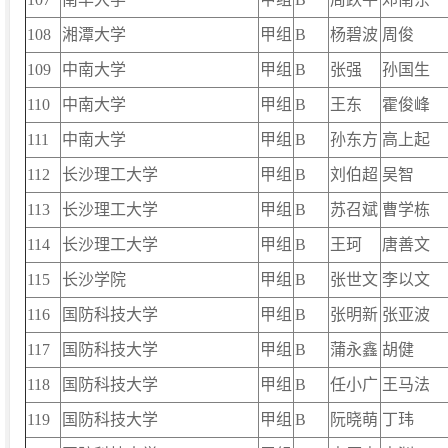
108
湘潭大学
甲组
B
杨碧波
周俊
109
中南大学
甲组
B
张强
孙国生
110
中南大学
甲组
B
王东
霍俊峰
111
中南大学
甲组
B
孙东方
高上起
112
长沙理工大学
甲组
B
刘伯超
吴智
113
长沙理工大学
甲组
B
苏召斌
曹学栋
114
长沙理工大学
甲组
B
王珂
唐善文
115
长沙学院
甲组
B
张世文
李以文
116
国防科技大学
甲组
B
张明新
张亚波
117
国防科技大学
甲组
B
蒲永鑫
胡健
118
国防科技大学
甲组
B
任小广
王马法
119
国防科技大学
甲组
B
阮晓萌
丁玮