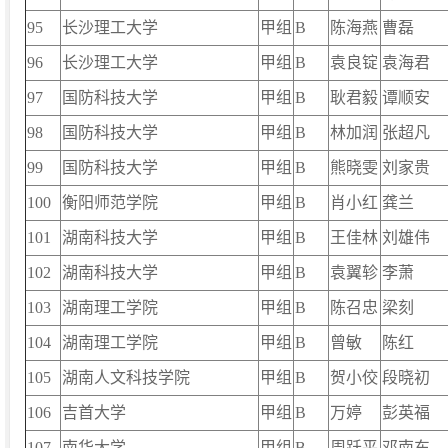
95
长沙理工大学
甲组
B
陈海燕
曹磊
96
长沙理工大学
甲组
B
袁良锭
袁海君
97
国防科技大学
甲组
B
耿君毅
谭顺安
98
国防科技大学
甲组
B
林加润
张超凡
99
国防科技大学
甲组
B
熊晓雯
刘家贵
100
衡阳师范学院
甲组
B
肖小红
龚兰
101
湖南科技大学
甲组
B
王佳林
刘雄伟
102
湖南科技大学
甲组
B
袁翼轸
李萧
103
湖南理工学院
甲组
B
陈召忠
梁刻
104
湖南理工学院
甲组
B
曾敏
陈红
105
湖南人文科技学院
甲组
B
贺小佼
段晓初
106
吉首大学
甲组
B
万婷
彭英福
107
南华大学
甲组
B
周跃平
邓南东