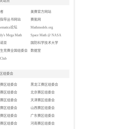
关站点
图书教材
(16)
者
媒体报道
美赛官方网站
(1)
指导丛书网站
精华转载
赛氪网
(7)
hematica论坛
Mathmodels.org
y's Mega Math
Space Math @ NASA
lenge (A Contest for
诺亚
国防科学技术大学
 School Students)
生竞赛全国组委会
数据堂
lub
区组委会
赛区组委会
黑龙江赛区组委会
赛区组委会
北京赛区组委会
赛区组委会
天津赛区组委会
赛区组委会
山西赛区组委会
赛区组委会
广东赛区组委会
赛区组委会
河南赛区组委会