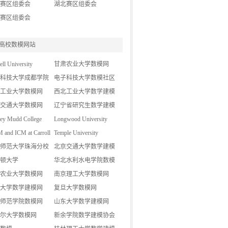
赛区组委会
湖北赛区组委会
赛区组委会
高校数模网站
ell University
甘肃农业大学数模网
科技大学成都学院
电子科技大学数模社区
论坛
工业大学数模网
西北工业大学数学建模
交通大学数模网
基地
辽宁省研究生数学建模
ey Mudd College
竞赛
Longwood University
and ICM at Carroll
Temple University
师范大学珠海分校
北京交通大学数学建模
网
顿大学
网
华北水利水电学院数模
农业大学数模网
协会
南京理工大学数模网
大学数学建模网
复旦大学数模网
师范学院数模网
山东大学数学建模网
尔大学数模网
新余学院数学建模协会