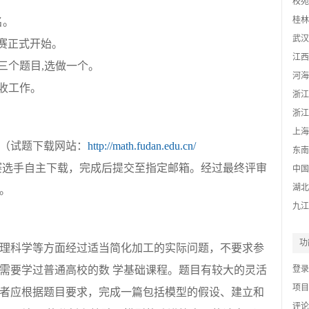
校苑
桂林
名。
基地
武汉
竞赛正式开始。
江西
赛为三个题目,选做一个。
河海
回收工作。
浙江
网
浙江
模基
上海
（试题下载网站：
http://math.fudan.edu.cn/
东南
赛选手自主下载，完成后提交至指定邮箱。经过最终评审
中国
湖北
。
九江
功
理科学等方面经过适当简化加工的实际问题，不要求参
需要学过普通高校的数 学基础课程。题目有较大的灵活
登录
项目f
者应根据题目要求，完成一篇包括模型的假设、建立和
评论f