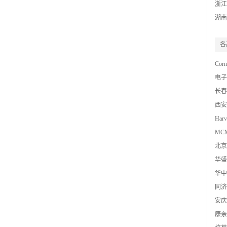
浙江
湖南
各
Corn
电子
数模
长春
西安
Harv
MCM 
北京
数模
华盛
华中
同济
安庆
康奈