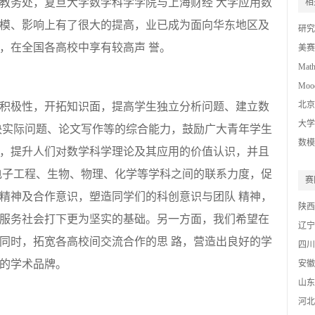
教务处，复旦大学数学科学学院与上海财经 大学应用数
相
模、影响上有了很大的提高，业已成为面向华东地区及
研究
，在全国各高校中享有较高声 誉。
美赛
Mat
Mood
Chal
北京
积极性，开拓知识面，提高学生独立分析问题、建立数
High
大学
决实际问题、论文写作等的综合能力，鼓励广大青年学生
数模C
，提升人们对数学科学理论及其应用的价值认识，并且
电子工程、生物、物理、化学等学科之间的联系力度，促
赛
精神及合作意识，塑造同学们的科创意识与团队 精神，
陕西
服务社会打下更为坚实的基础。另一方面，我们希望在
辽宁
同时，拓宽各高校间交流合作的思 路，营造出良好的学
四川
的学术品牌。
安徽
山东
河北