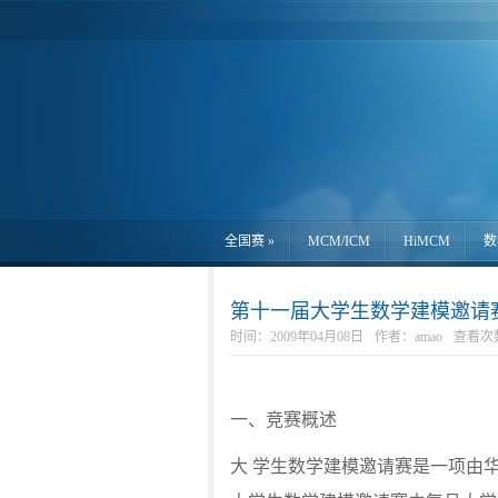
全国赛
»
MCM/ICM
HiMCM
数
第十一届大学生数学建模邀请
时间：2009年04月08日
作者：amao
查看次数:
一、竞赛概述
大 学生数学建模邀请赛是一项由