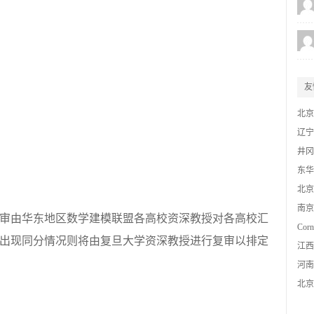
友
北京
网
辽宁
竞赛
井冈
东华
协会
北京
南京
审由华东地区数学建模联盟各高校资深教授对各高校汇
Corn
出现同分情况则将由复旦大学资深教授进行复审以排定
江西
河南
北京
数模