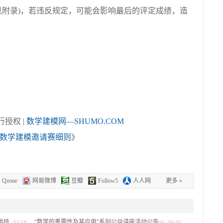
见附录)，若违反规定，可能会影响最后的评定成绩，造
授权 |
数学建模网—SHUMO.COM
数学建模邀请赛细则
》
Qzone
网易微博
豆瓣
Follow5
人人网
更多
»
提供技
“数学的重要性及其应用”系列公益讲座活动公告
07-16
(0)
06-30