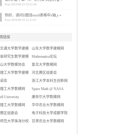
Post:2019-09-19 19:15:44
你好，请问D题目excel表格中x轴,y »
Post:2019-09-19 15:13:47
情链接
交通大学数学建模
山东大学数学建模网
省研究生数学建模
Mathematica论坛
山大学数模协会
复旦大学数模网
理工大学数学建模
河北赛区组委会
诺亚
浙江大学本科生创新网
理工大学数模网
Space Math @ NASA
ell University
康奈尔大学数模网
理工大学数模网
华中农业大学数模网
赛区组委会
电子科技大学成都学院
师范大学珠海分校
数模论坛
甘肃农业大学数模网
网