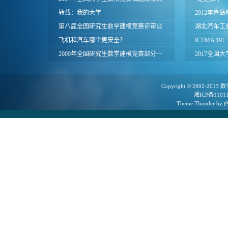
面
转载：我的大学
月2日开课
2012年青
第八届全国研究生数学建模竞赛评审公
数学建模竞
湖北汽车工业
告
飞机和汽车哪个更安全？
试题
ICTMA 1
2009年全国研究生数学建模竞赛部分一
与应用会议（香
2017全国
等奖论文
日）
按学校统计
Copyright © 2002-2013
数
湘ICP备1101
Theme
Thunder
by