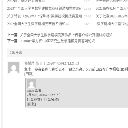
流会通知
2022联合赛区评奖结果
关于赛题后续研究20
(0)
(0)
11-15
2023年全国大学生数学建模竞赛征题通知暨命题研
2022高教社杯全国
11-05
(0)
讨会预通知
关于转发（2022年）“深圳杯”数学建模挑战赛通知
关于批准2020-20
(0)
07-09
的通知
2022全国大学生数学建模竞赛报名通知
研究课题的通告
“数学建模大讲堂”公
(0)
(0)
04-13
(0)
上一篇:
关于全国大学生数学建模竞赛作品上传客户端公开测试的通知
下一篇:
2018年“华为杯”中国研究生数学建模竞赛答疑论坛
1条评论
郭馨萍
留言于:2020年05月27日21:53
急求，参赛名称与身份证不一致怎么办，5.31前山西专升本报名加分要用hapdit
[
回复
]
amao
回复:
7月 16th, 2020 at 10:12 上午
什么竞赛？什么名称？
[
回复
]