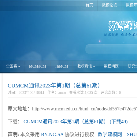
首页
数模论坛
数模开
全国赛
»
MCM/ICM
HiMCM
数模资讯
»
数模问题
研究
CUMCM通讯2023年第1期（总第61期）
时间：2023年06月06日
作者：amao
查看次数:1,035 次
评论次数：
0
原文地址：http://www.mcm.edu.cn/html_cn/node/dd557e472de57e
下载：
CUMCM通讯2023年第1期（总第61期） (下载49)
声明:
本文采用
BY-NC-SA
协议进行授权 |
数学建模网—SHU