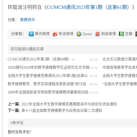
转载请注明转自《
CUMCM通讯2023年第1期（总第61期）
》
分类：
数模资讯
分享到：
腾讯微博
新浪微博
Qzone
网易微博
豆瓣
您可能感兴趣的文章
CUMCM通讯2022年第2期（总第60期）
北太天元数值计算通
(0)
01-16
ZDM期刊2018年的数学建模教学实证研究论文专辑
中国高等教育学会发布《
06-24
（可免费下载）
全国大学生数学建模竞赛通讯2013年第1期(总第41
培养暨学科竞赛评估
全国大学生数学建模
(0)
04-24
期)
数学建模教学、数学实验课程改革新进展”研讨会
“全国大学生数学建模
(0)
06-04
在沪召开
2008年全国高职高专院校数学建模教师暑期培训班
(1)
03-26
（第一次通知）
(1)
上一篇:
2022年全国大学生数学建模竞赛赛题讲评与经验交流会通知
下一篇:
第十八届全国数学建模教学与应用会议第二次通知
0条评论
暂时没有评论！