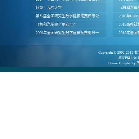
面
转载：我的大学
北赛区成绩
飞机和汽车
第八届全国研究生数学建模竞赛评审公
2010年C
告
飞机和汽车哪个更安全？
赛题目
2013高教
2009年全国研究生数学建模竞赛部分一
颁奖仪式暨
2018年全
等奖论文
（会议地点
Copyright © 2002-2013
数
湘ICP备1101
Theme
Thunder
by