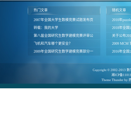
热门文章
随机文章
2007年全国大学生数模竞赛试题发布页
2010年puz
面
转载：我的大学
2018年全
第八届全国研究生数学建模竞赛评审公
评与经验交
关于公布20
告
飞机和汽车哪个更安全？
赛河南赛区
2009 MC
2009年全国研究生数学建模竞赛部分一
2016年全
等奖论文
Copyright © 2002-2013
数
湘ICP备1101
Theme
Thunder
by