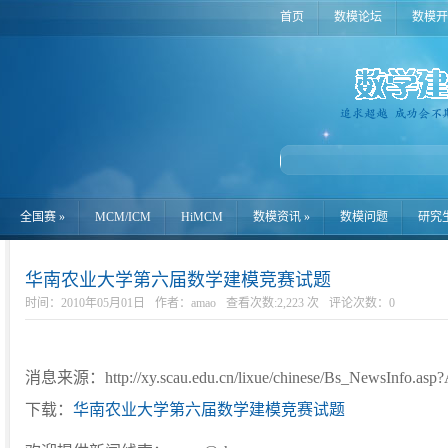
首页
数模论坛
数模开
全国赛
»
MCM/ICM
HiMCM
数模资讯
»
数模问题
研究
华南农业大学第六届数学建模竞赛试题
时间：2010年05月01日
作者：amao
查看次数:2,223 次
评论次数：
0
消息来源：http://xy.scau.edu.cn/lixue/chinese/Bs_NewsInfo.as
下载：
华南农业大学第六届数学建模竞赛试题