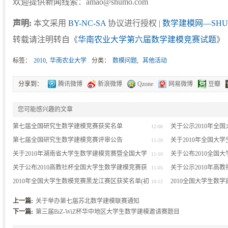
欢迎提供新闻线索：amao@shumo.com
声明:
本文采用
BY-NC-SA
协议进行授权 |
数学建模网—SHU
转载请注明转自《
华南农业大学第六届数学建模竞赛试题
》
标签：
2010
,
华南农业大学
分类：
数模问题
,
其他活动
分享到：
腾讯微博
新浪微博
Qzone
网易微博
豆瓣
您可能感兴趣的文章
第七届全国研究生数学建模竞赛获奖名单
关于公示2010年全
12-06
第七届全国研究生数学建模竞赛评审公告
获奖名单的通知
关于2010年全国大
11-20
关于2010年湖南省大学生数学建模竞赛暨全国大学
异议的通知
关于公布2010全国
11-10
生数学建模竞赛湖南赛区比赛成绩的通报
关于公布2010高教社杯全国大学生数学建模竞赛获
奖名单（初稿）的说
关于公示2010年高
11-05
奖名单（初稿）的说明
2010年全国大学生数模竞赛黑龙江赛区获奖名单(初
上海赛区获奖名单的
2010全国大学生数
10-12
稿)
上一篇:
关于举办第七届苏北数学建模联赛通知
下一篇:
第三届BiZ-WiZ杯华中地区大学生数学建模邀请赛题目