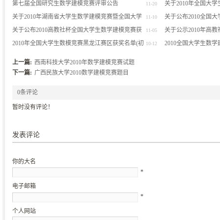
第七届全国研究生数学建模竞赛评审公告
获奖名单的通知
关于2010年全国大
11-20
关于2010年湖南省大学生数学建模竞赛暨全国大学
异议的通知
关于公布2010全国
11-10
生数学建模竞赛湖南赛区比赛成绩的通报
关于公布2010高教社杯全国大学生数学建模竞赛获
奖名单（初稿）的说
关于公示2010年高
11-05
奖名单（初稿）的说明
2010年全国大学生数模竞赛黑龙江赛区获奖名单(初
上海赛区获奖名单的
2010全国大学生数
10-12
稿)
上一篇:
西南科技大学2010年数学建模竞赛试题
下一篇:
广西民族大学2010数学建模竞赛题目
0条评论
暂时没有评论！
发表评论
你的大名
*
电子邮箱
*
个人网站