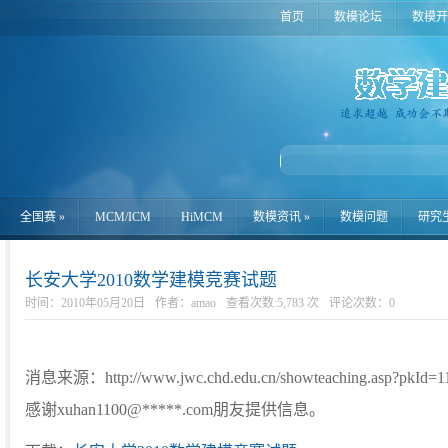
首页
数模论坛
数模开
全国赛
»
MCM/ICM
HiMCM
数模资讯
»
数模问题
研究
长安大学2010数学建模竞赛试题
时间：2010年05月20日
作者：amao
查看次数:5,783 次
评论次数：
0
消息来源：http://www.jwc.chd.edu.cn/showteaching.asp?pkId=1
感谢xuhan1100@*****.com朋友提供信息。