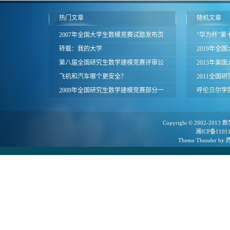
热门文章
随机文章
2007年全国大学生数模竞赛试题发布页
“华为杯”
面
转载：我的大学
竞赛参赛通
2019年全
第八届全国研究生数学建模竞赛评审公
区评奖结果
2013年美
告
飞机和汽车哪个更安全？
（MCM、I
2011全国
2009年全国研究生数学建模竞赛部分一
呼伦贝尔学
等奖论文
Copyright © 2002-2013
数
湘ICP备1101
Theme
Thunder
by