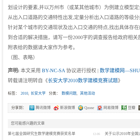
划设计的要素,并以万州市（或某其他城市）为例建立模型定
从出入口道路的交通特性出发,定量分析出入口道路的等级
针对某个城市的交通现状及出入口交通的特点,找出具体存在
到合适的解决措施，请写一份2000字的调查报告给政府相关
附表给的数据请大家作为参考。
（图、表略）
声明:
本文采用
BY-NC-SA
协议进行授权 |
数学建模网—SHU
转载请注明转自《
长安大学2010数学建模竞赛试题
》
标签：
2010
,
长安大学
分类：
数模问题
,
其他活动
分享到：
腾讯微博
新浪微博
Qzone
网易微博
豆瓣
您可能感兴趣的文章
第七届全国研究生数学建模竞赛获奖名单
关于公示2010年全
12-06