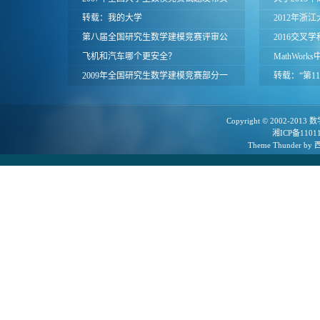
面
转载：我的大学
暨全国大学
2012年浙
第八届全国研究生数学建模竞赛评审公
赛评审结果
模竞赛题目
2016交叉
告
飞机和汽车哪个更安全？
通知
MathWor
2009年全国研究生数学建模竞赛部分一
学建模竞赛
转载：“第
等奖论文
用会议”(20
知
Copyright © 2002-2013
数
湘ICP备1101
Theme
Thunder
by