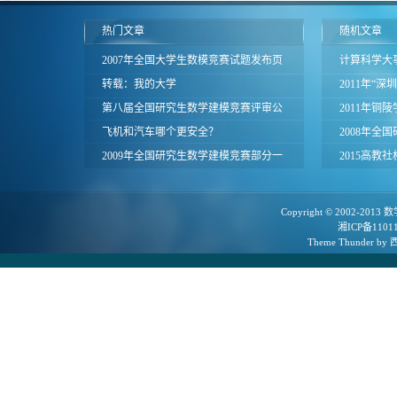
热门文章
随机文章
2007年全国大学生数模竞赛试题发布页
计算科学大
面
转载：我的大学
2011年“
第八届全国研究生数学建模竞赛评审公
令营在深圳
2011年铜
告
飞机和汽车哪个更安全？
2008年全
2009年全国研究生数学建模竞赛部分一
布页面
2015高教
等奖论文
获奖名单
Copyright © 2002-2013
数
湘ICP备1101
Theme
Thunder
by