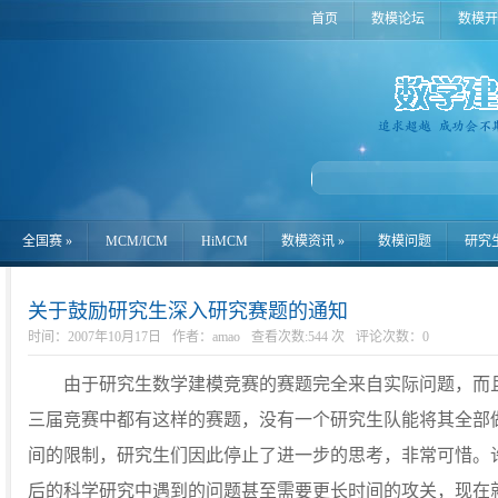
首页
数模论坛
数模开
全国赛
»
MCM/ICM
HiMCM
数模资讯
»
数模问题
研究
关于鼓励研究生深入研究赛题的通知
时间：2007年10月17日
作者：amao
查看次数:544 次
评论次数：
0
由于研究生数学建模竞赛的赛题完全来自实际问题，而且
三届竞赛中都有这样的赛题，没有一个研究生队能将其全部
间的限制，研究生们因此停止了进一步的思考，非常可惜。
后的科学研究中遇到的问题甚至需要更长时间的攻关，现在