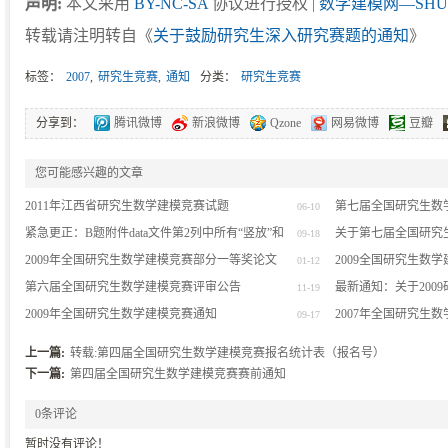
声明:
本文采用
BY-NC-SA
协议进行授权 |
数学建模网—SHU
转载请注明转自《
关于鼓励研究生深入研究赛题的通知
》
标签：
2007
,
研究生竞赛
,
通知
分类：
研究生竞赛
分享到：
腾讯微博
新浪微博
Qzone
网易微博
豆瓣
您可能感兴趣的文章
2011年江西省研究生数学建模竞赛试题
第七届全国研究生数
06-10
紧急更正：B题附件data文件第2列中所有“竖放”和
关于第七届全国研究
09-18
“立放”的文字互换
2009年全国研究生数学建模竞赛部分一等奖论文
2009全国研究生数
01-12
第六届全国研究生数学建模竞赛评审公告
最新通知：关于200
11-19
2009年全国研究生数学建模竞赛通知
送
2007年全国研究生
09-17
上一篇:
转载:第四届全国研究生数学建模竞赛报名统计表（报名号）
下一篇:
第四届全国研究生数学建模竞赛赛前通知
0条评论
暂时没有评论！