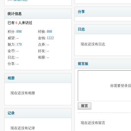
分享
统计信息
已有
6
人来访过
日志
积分:
898
经验:
898
威望:
--
金钱:
1222
现在还没有日志
魅力:
179
点券:
--
金币:
--
好友:
--
日志:
--
相册:
--
分享:
--
留言板
相册
你需要登录
现在还没有相册
留言
记录
现在还没有留言
现在还没有记录