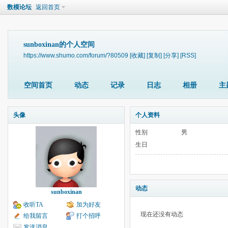
数模论坛
返回首页
sunboxinan的个人空间
https://www.shumo.com/forum/?80509
[收藏]
[复制]
[分享]
[RSS]
空间首页
动态
记录
日志
相册
主
头像
个人资料
性别
男
生日
动态
sunboxinan
收听TA
加为好友
现在还没有动态
给我留言
打个招呼
发送消息