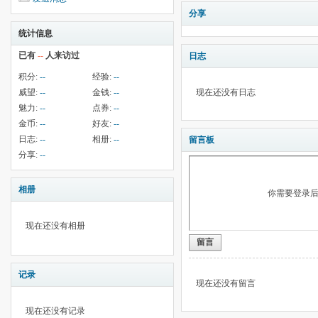
分享
统计信息
已有
--
人来访过
日志
积分:
--
经验:
--
威望:
--
金钱:
--
现在还没有日志
魅力:
--
点券:
--
金币:
--
好友:
--
日志:
--
相册:
--
留言板
分享:
--
相册
你需要登录
现在还没有相册
留言
记录
现在还没有留言
现在还没有记录