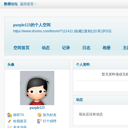
数模论坛
返回首页
purple123的个人空间
https://www.shumo.com/forum/?111411
[收藏]
[复制]
[分享]
[RSS]
空间首页
动态
记录
日志
相册
主
头像
个人资料
暂无资料项或无
动态
purple123
现在还没有动态
收听TA
加为好友
给我留言
打个招呼
发送消息