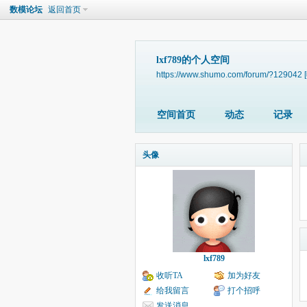
数模论坛
返回首页
lxf789的个人空间
https://www.shumo.com/forum/?129042
空间首页
动态
记录
头像
lxf789
收听TA
加为好友
给我留言
打个招呼
发送消息