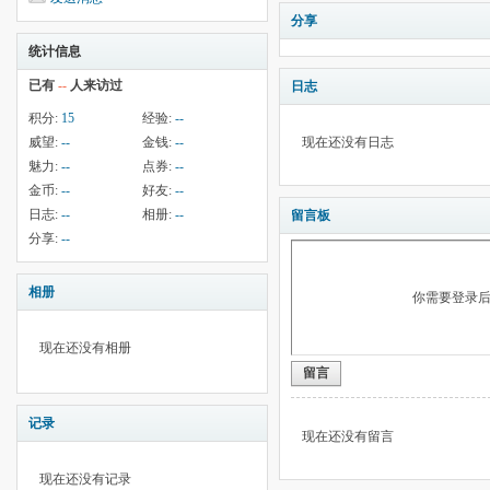
分享
统计信息
已有
--
人来访过
日志
积分:
15
经验:
--
威望:
--
金钱:
--
现在还没有日志
魅力:
--
点券:
--
金币:
--
好友:
--
日志:
--
相册:
--
留言板
分享:
--
相册
你需要登录
现在还没有相册
留言
记录
现在还没有留言
现在还没有记录