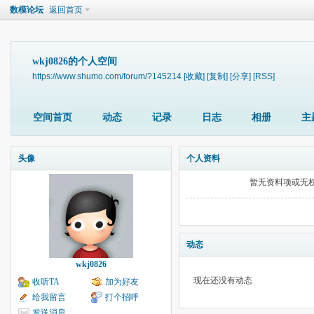
数模论坛
返回首页
wkj0826的个人空间
https://www.shumo.com/forum/?145214
[收藏]
[复制]
[分享]
[RSS]
空间首页
动态
记录
日志
相册
主
头像
个人资料
暂无资料项或无
动态
wkj0826
现在还没有动态
收听TA
加为好友
给我留言
打个招呼
发送消息