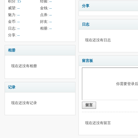
积分:
15
经验:
--
分享
威望:
--
金钱:
--
魅力:
--
点券:
--
金币:
--
好友:
--
日志
日志:
--
相册:
--
分享:
--
现在还没有日志
相册
留言板
现在还没有相册
你需要登录
记录
现在还没有记录
留言
现在还没有留言