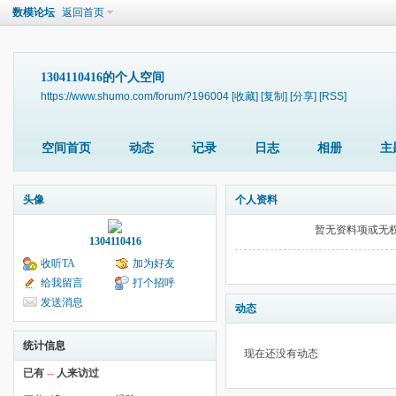
数模论坛
返回首页
1304110416的个人空间
https://www.shumo.com/forum/?196004
[收藏]
[复制]
[分享]
[RSS]
空间首页
动态
记录
日志
相册
主
头像
个人资料
暂无资料项或无
1304110416
收听TA
加为好友
给我留言
打个招呼
发送消息
动态
统计信息
现在还没有动态
已有
--
人来访过