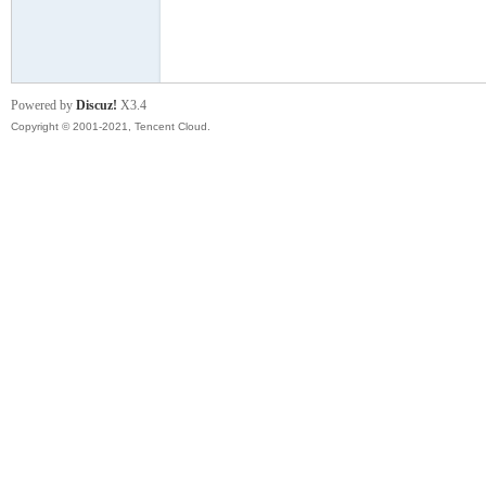
模
Powered by
Discuz!
X3.4
Copyright © 2001-2021, Tencent Cloud.
论
坛