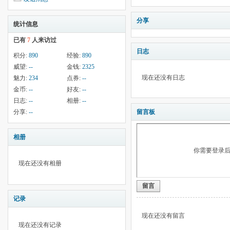
分享
统计信息
已有
7
人来访过
日志
积分:
890
经验:
890
威望:
--
金钱:
2325
现在还没有日志
魅力:
234
点券:
--
金币:
--
好友:
--
日志:
--
相册:
--
分享:
--
留言板
相册
你需要登录
现在还没有相册
留言
记录
现在还没有留言
现在还没有记录