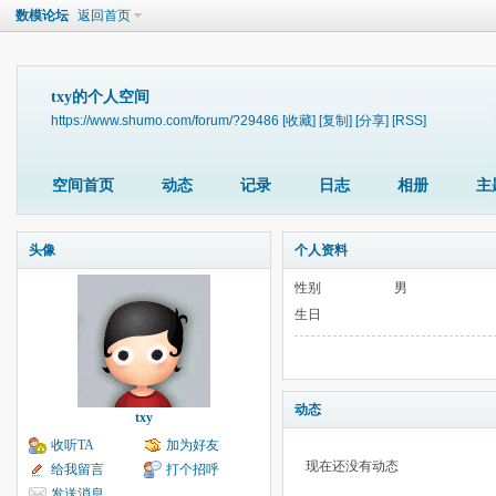
数模论坛
返回首页
txy的个人空间
https://www.shumo.com/forum/?29486
[收藏]
[复制]
[分享]
[RSS]
空间首页
动态
记录
日志
相册
主
头像
个人资料
性别
男
生日
动态
txy
收听TA
加为好友
现在还没有动态
给我留言
打个招呼
发送消息