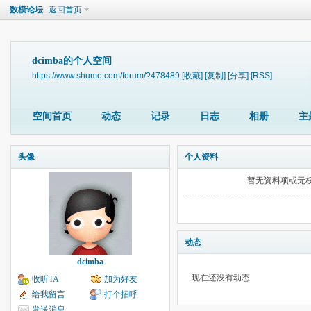
数模论坛
返回首页
dcimba的个人空间
https://www.shumo.com/forum/?478489
[收藏]
[复制]
[分享]
[RSS]
空间首页
动态
记录
日志
相册
主
头像
个人资料
暂无资料项或无
动态
dcimba
现在还没有动态
收听TA
加为好友
给我留言
打个招呼
发送消息