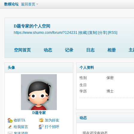
数模论坛
返回首页
D题专家的个人空间
https://www.shumo.com/forum/?124231
[收藏]
[复制]
[分享]
[RSS]
空间首页
动态
记录
日志
相册
主
头像
个人资料
性别
保密
生日
学历
博士
D题专家
动态
收听TA
加为好友
给我留言
打个招呼
现在还没有动态
发送消息