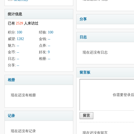
统计信息
分享
已有
2529
人来访过
积分:
100
经验:
100
日志
威望:
1282
金钱:
--
魅力:
--
点券:
--
金币:
--
好友:
9
现在还没有日志
日志:
--
相册:
--
分享:
--
留言板
相册
你需要登录
现在还没有相册
留言
记录
现在还没有记录
现在还没有留言