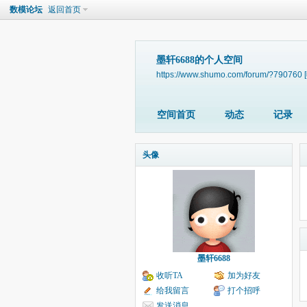
数模论坛
返回首页
墨轩6688的个人空间
https://www.shumo.com/forum/?790760
空间首页
动态
记录
头像
墨轩6688
收听TA
加为好友
给我留言
打个招呼
发送消息