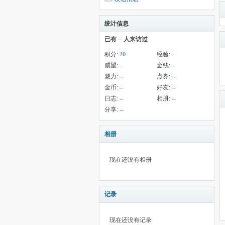
统计信息
已有
--
人来访过
积分:
20
经验:
--
威望:
--
金钱:
--
魅力:
--
点券:
--
金币:
--
好友:
--
日志:
--
相册:
--
分享:
--
相册
现在还没有相册
记录
现在还没有记录