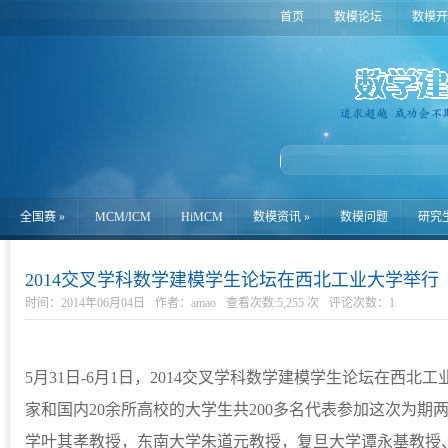
首页
数模论坛
数模开
全国赛
»
MCM/ICM
HiMCM
数模资讯
»
数模问题
研究
2014交叉学科数学建模学生论坛在西北工业大学举行
时间：2014年06月04日
作者：amao
查看次数:5,255 次
评论次数：
1
5月31日-6月1日，2014交叉学科数学建模学生论坛在西
家和国内20余所高校的大学生共200多名代表参加这次为期
学叶其孝教授，东南大学朱道元教授，复旦大学谭永基教授