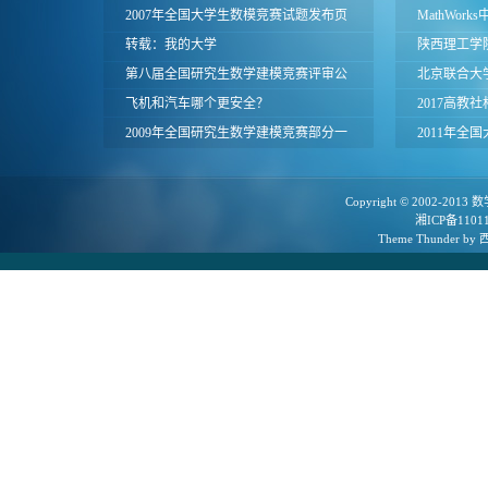
2007年全国大学生数模竞赛试题发布页
MathWor
面
转载：我的大学
赛提供Matl
陕西理工学院
第八届全国研究生数学建模竞赛评审公
北京联合大学
告
飞机和汽车哪个更安全？
赛赛题
2017高教
2009年全国研究生数学建模竞赛部分一
获奖名单
2011年全
等奖论文
面
Copyright © 2002-2013
数
湘ICP备1101
Theme
Thunder
by