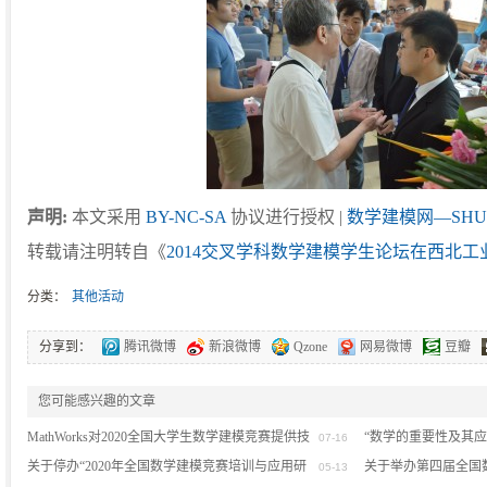
声明:
本文采用
BY-NC-SA
协议进行授权 |
数学建模网—SHU
转载请注明转自《
2014交叉学科数学建模学生论坛在西北工
分类：
其他活动
分享到：
腾讯微博
新浪微博
Qzone
网易微博
豆瓣
您可能感兴趣的文章
MathWorks对2020全国大学生数学建模竞赛提供技
“数学的重要性及其
07-16
术支持的公告
关于停办“2020年全国数学建模竞赛培训与应用研
关于举办第四届全国
(0)
05-13