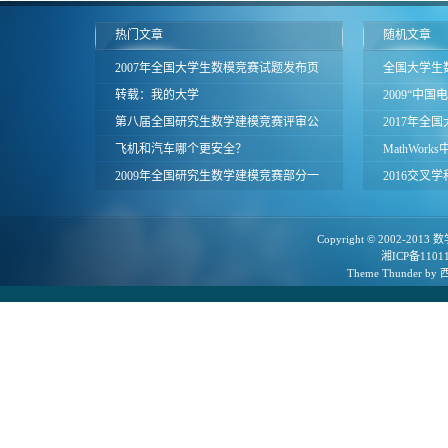
热门文章
随机文章
2007年全国大学生数模竞赛试题发布页
全国大学生
面
转载：我的大学
(2013年8
2009“中
第八届全国研究生数学建模竞赛评审公
电工数学建
2017年全
告
飞机和汽车哪个更安全？
评与经验交
MathWor
2009年全国研究生数学建模竞赛部分一
免费MATL
2016交叉
等奖论文
行
Copyright © 2002-2013
数
湘ICP备1101
Theme
Thunder
by