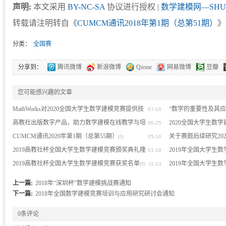
声明:
本文采用
BY-NC-SA
协议进行授权 |
数学建模网—SHU
转载请注明转自《
CUMCM通讯2018年第1期（总第51期）
》
分类：
全国赛
分享到：
腾讯微博
新浪微博
Qzone
网易微博
豆瓣
您可能感兴趣的文章
MathWorks对2020全国大学生数学建模竞赛提供技
“数学的重要性及其
07-16
术支持的公告
高教社出版数字产品，助力数学建模在线教学与培
2020全国大学生数
(0)
06-25
训
CUMCM通讯2020年第1期（总第55期）
关于赛题后续研究20
(0)
(0)
05-16
2019高教社杯全国大学生数学建模竞赛颁奖典礼隆
2019年全国大学生
01-19
(0)
重举行
2019高教社杯全国大学生数学建模竞赛获奖名单
流会在珠海成功举行
2019年全国大学生
(0)
(0)
11-13
(
(0)
上一篇:
2018年“深圳杯”数学建模挑战赛通知
下一篇:
2018年全国数学建模竞赛培训与应用研究研讨会通知
0条评论