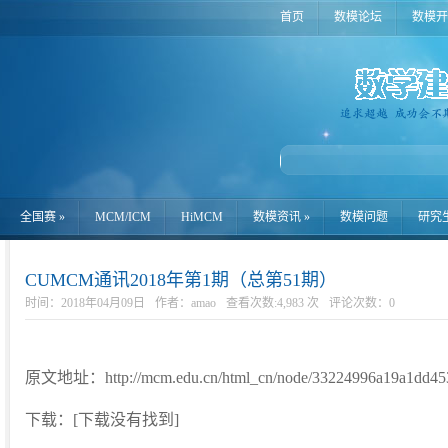
首页
数模论坛
数模开
全国赛
»
MCM/ICM
HiMCM
数模资讯
»
数模问题
研究
CUMCM通讯2018年第1期（总第51期）
时间：2018年04月09日
作者：amao
查看次数:4,983 次
评论次数：
0
原文地址：http://mcm.edu.cn/html_cn/node/33224996a19a1dd4536
下载：[下载没有找到]