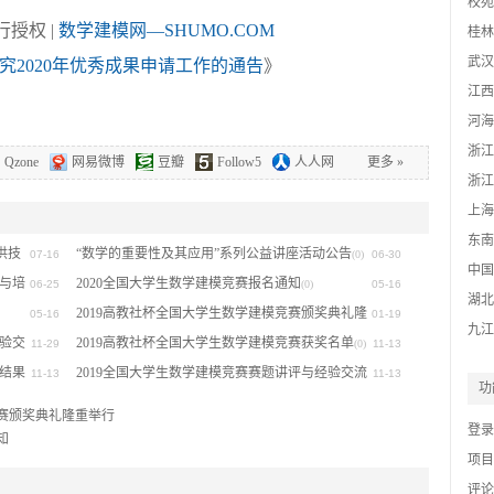
校苑
授权 |
数学建模网—SHUMO.COM
桂林
基地
武汉
究2020年优秀成果申请工作的通告
》
江西
河海
浙江
Qzone
网易微博
豆瓣
Follow5
人人网
更多
»
网
浙江
模基
上海
东南
提供技
“数学的重要性及其应用”系列公益讲座活动公告
07-16
(0)
06-30
中国
与培
2020全国大学生数学建模竞赛报名通知
06-25
(0)
05-16
湖北
2019高教社杯全国大学生数学建模竞赛颁奖典礼隆
05-16
01-19
九江
经验交
重举行
2019高教社杯全国大学生数学建模竞赛获奖名单
11-29
(0)
(0)
11-13
奖结果
2019全国大学生数学建模竞赛赛题讲评与经验交流
11-13
11-13
功
会(第二次通知)
(0)
竞赛颁奖典礼隆重举行
登录
知
项目f
评论f