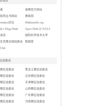
关站点
图书教材
(16)
者
媒体报道
美赛官方网站
(1)
指导丛书网站
精华转载
赛氪网
(7)
hematica论坛
Mathmodels.org
y's Mega Math
Space Math @ NASA
lenge (A Contest for
诺亚
国防科学技术大学
 School Students)
生竞赛全国组委会
数据堂
lub
区组委会
赛区组委会
黑龙江赛区组委会
赛区组委会
北京赛区组委会
赛区组委会
天津赛区组委会
赛区组委会
山西赛区组委会
赛区组委会
广东赛区组委会
赛区组委会
河南赛区组委会