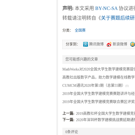
声明:
本文采用
BY-NC-SA
协议进行
转载请注明转自《
关于赛题后续研
分类：
全国赛
分享到：
腾讯微博
新浪微博
您可能感兴趣的文章
MathWorks对2020全国大学生数学建模竞赛
术支持的公告
高教社出版数字产品，助力数学建模在线教学
(0)
训
CUMCM通讯2020年第1期（总第55期）
(0)
(0)
2019年全国大学生数学建模竞赛赛题讲评与
流会在珠海成功举行
2019年全国大学生数学建模竞赛联合赛区评
(0)
(0)
上一篇:
2019高教社杯全国大学生数学建模
下一篇:
2020年深圳杯数学建模挑战赛延期通
0条评论