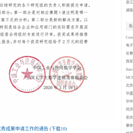
浙江
湖南
各
Corn
电子
数模
长春
西安
Harv
MCM 
北京
数模
华盛
华中
同济
安庆
康奈
秀成果申请工作的通告 (下载10)