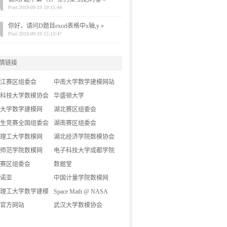
Post:2019-09-19 19:15:44
你好，请问D题目excel表格中x轴,y »
Post:2019-09-19 15:13:47
情链接
江赛区组委会
中南大学数学建模网站
科技大学数模协会
华盛顿大学
大学数学建模网
湖北赛区组委会
生竞赛全国组委会
湖南赛区组委会
理工大学数模网
湖北经济学院数模协会
师范学院数模网
电子科技大学成都学院
赛区组委会
数模论坛
数据堂
诺亚
中国计量学院数模网
理工大学数学建模
Space Math @ NASA
官方网站
武汉大学数模协会