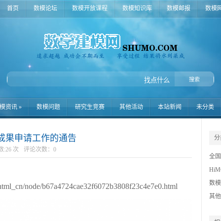
首页
数模论坛
数模开放课程
数模知识库
数模邮报
数模
模资讯
»
数模问题
研究生竞赛
其他活动
本站新闻
未分类
秀成果申请工作的通告
分
:26 次
评论次数：
0
全国
Hi
数据
数模
l_cn/node/b67a4724cae32f6072b3808f23c4e7e0.html
登峰
其他
数模