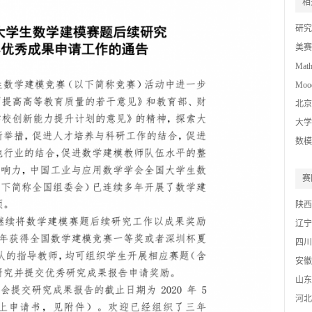
相
研究
美赛
Mat
Mood
Chal
北京
High
大学
数模C
赛
陕西
辽宁
四川
安徽
山东
河北