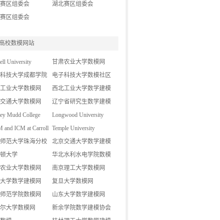
赛区组委会
湖北赛区组委会
赛区组委会
高校数模网站
ell University
甘肃农业大学数模网
科技大学成都学院
电子科技大学数模社区
论坛
工业大学数模网
西北工业大学数学建模
交通大学数模网
基地
辽宁省研究生数学建模
ey Mudd College
竞赛
Longwood University
and ICM at Carroll
Temple University
师范大学珠海分校
北京交通大学数学建模
网
顿大学
网
华北水利水电学院数模
农业大学数模网
协会
南京理工大学数模网
大学数学建模网
复旦大学数模网
师范学院数模网
山东大学数学建模网
尔大学数模网
新余学院数学建模协会