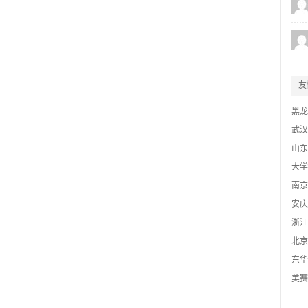
友
黑龙
武汉
山东
大学
南京
安庆
浙江
北京
东华
协会
美赛