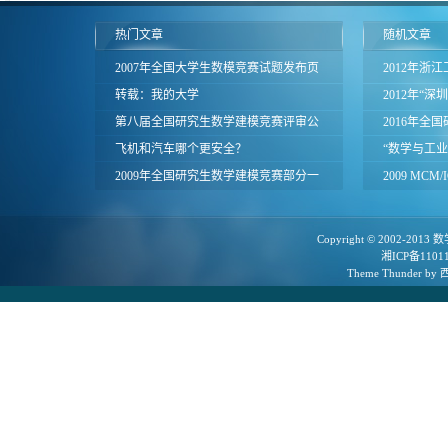
热门文章
随机文章
2007年全国大学生数模竞赛试题发布页
2012年浙
面
转载：我的大学
竞赛试题
2012年“
第八届全国研究生数学建模竞赛评审公
令营通知
2016年全
告
飞机和汽车哪个更安全？
（加密文件
“数学与工
2009年全国研究生数学建模竞赛部分一
行
2009 MCM
等奖论文
Copyright © 2002-2013
数
湘ICP备1101
Theme
Thunder
by