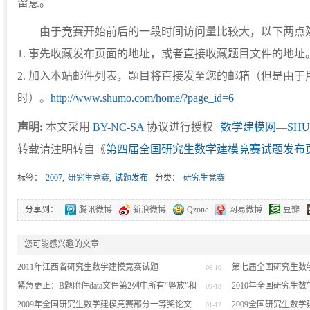
留意。
由于竞赛开始前后的一段时间访问量比较大，以下两点
1. 事先收藏发布页面的地址，或者直接收藏题目文件的地址
2. 加入本站邮件列表，题目将直接发至您的邮箱（但是由
时）。
http://www.shumo.com/home/?page_id=6
声明:
本文采用
BY-NC-SA
协议进行授权 |
数学建模网—SHU
转载请注明转自《
第四届全国研究生数学建模竞赛试题发布
标签：
2007
,
研究生竞赛
,
试题发布
分类：
研究生竞赛
分享到：
腾讯微博
新浪微博
Qzone
网易微博
豆瓣
您可能感兴趣的文章
2011年江西省研究生数学建模竞赛试题
第七届全国研究生数
06-10
紧急更正：B题附件data文件第2列中所有“竖放”和
2010年全国研究生
09-18
“立放”的文字互换
2009年全国研究生数学建模竞赛部分一等奖论文
2009全国研究生数
01-12