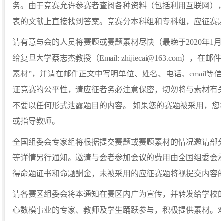
务。由于竞赛允许参赛者查阅各种资料（包括利用互联网）
表的文献上直接找到答案。竞赛分本科组和专科组，应征赛
请有意与会的人员将赛题或赛题素材尽快（最晚于2020年1
给复旦大学蔡志杰教授（Email: zhijiecai@163.com），在
素材”，并请在邮件正文中写明单位、姓名、电话、email
证竞赛的公平性，请应征者务必注意保密，切勿将与素材有
不要以任何形式泄露题目的内容。 如果您的赛题被采用，
或指导教师。
全国组委会专家组将根据提交赛题或赛题素材的情况邀请部
等详情另行通知。邀请与会者参加会议的费用由全国组委会
得命题证书和命题酬金，未被采用的应征赛题将视提交内容
请各赛区组委会将本通知在赛区内广为宣传，并转发给学校
心数模事业的专家、教师及学生踊跃参与，积极提供素材。