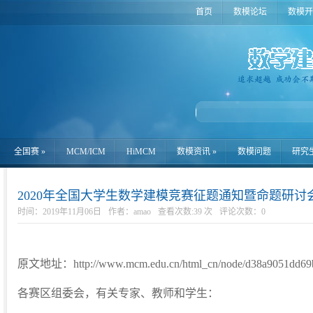
首页
数模论坛
数模开
全国赛
»
MCM/ICM
HiMCM
数模资讯
»
数模问题
研究
2020年全国大学生数学建模竞赛征题通知暨命题研讨
时间：2019年11月06日
作者：amao
查看次数:39 次
评论次数：
0
原文地址：http://www.mcm.edu.cn/html_cn/node/d38a9051dd69b
各赛区组委会，有关专家、教师和学生：