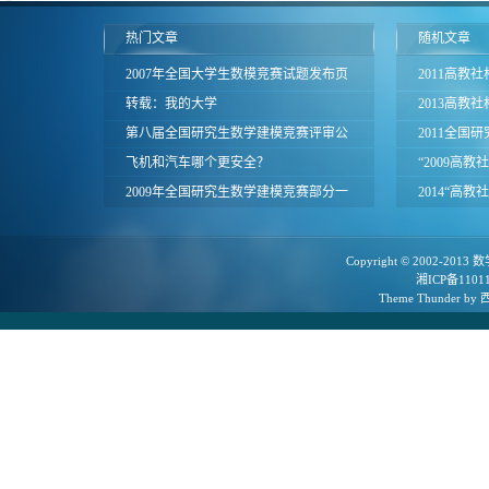
热门文章
随机文章
2007年全国大学生数模竞赛试题发布页
2011高教
面
转载：我的大学
题目
2013高教
第八届全国研究生数学建模竞赛评审公
征题通知暨
2011全国
告
飞机和汽车哪个更安全？
“2009高
2009年全国研究生数学建模竞赛部分一
赛”报名通知
2014“高
等奖论文
赛获奖名单
Copyright © 2002-2013
数
湘ICP备1101
Theme
Thunder
by