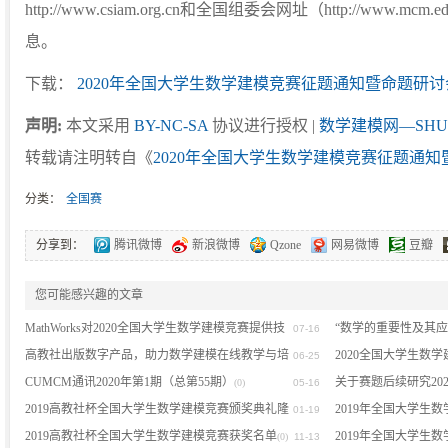
http://www.csiam.org.cn和全国组委会网址（http://www.
息。
下载：
2020年全国大学生数学建模竞赛征题通知暨命题研讨会预
声明:
本文采用
BY-NC-SA
协议进行授权 |
数学建模网—SHU
转载请注明转自《
2020年全国大学生数学建模竞赛征题通
分类：
全国赛
分享到：
腾讯微博
新浪微博
Qzone
网易微博
豆瓣
您可能感兴趣的文章
MathWorks对2020全国大学生数学建模竞赛提供技
“数学的重要性及其
07-16
术支持的公告
高教社出版数字产品，助力数学建模在线教学与培
2020全国大学生数
(0)
06-25
训
CUMCM通讯2020年第1期（总第55期）
关于赛题后续研究20
(0)
(0)
05-16
2019高教社杯全国大学生数学建模竞赛颁奖典礼隆
2019年全国大学生
01-19
(0)
重举行
2019高教社杯全国大学生数学建模竞赛获奖名单
流会在珠海成功举行
2019年全国大学生
(0)
(0)
11-13
(