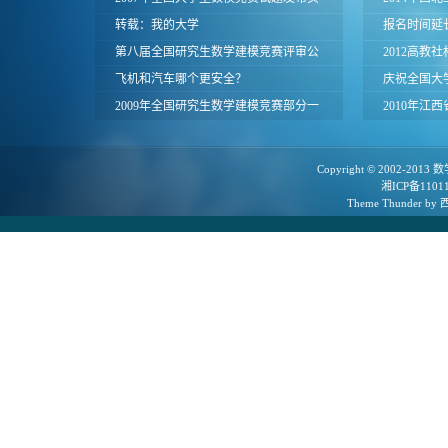
面
转载：我的大学
报名时间延长
第八届全国研究生数学建模竞赛评审公
闽、赣、晋
2012高教
告
飞机和汽车哪个更安全？
会
颁奖仪式举
庆祝全国大
2009年全国研究生数学建模竞赛部分一
板、领导题
2010年江
等奖论文
Copyright © 2002-2013
数
湘ICP备1101
Theme
Thunder
by