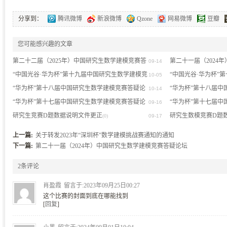
分享到：
腾讯微博
新浪微博
Qzone
网易微博
豆瓣
您可能感兴趣的文章
第二十二届（2025年）中国研究生数学建模竞赛答
第二十一届（2024
09-14
疑论坛
“中国光谷·华为杯”第十九届中国研究生数学建模竞
疑论坛
“中国光谷·华为杯”
(0)
10-05
(4)
赛答疑论坛
“华为杯”第十八届中国研究生数学建模竞赛答疑论
赛开赛公告
“华为杯”第十八届
(1)
10-14
(0)
坛
“华为杯”第十七届中国研究生数学建模竞赛答疑论
“华为杯”第十七届
(0)
09-16
坛
研究生竞赛D题数据说明文件更正
告
研究生数模竞赛D题
(2)
(0)
09-17
(1)
上一篇:
关于转发2023年“深圳杯”数学建模挑战赛通知的通知
下一篇:
第二十一届（2024年）中国研究生数学建模竞赛答疑论坛
2条评论
肖盈霞
留言于:2023年09月25日00:27
这个比赛的封面到底在哪能找到
[
回复
]