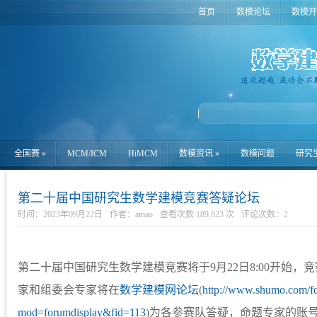
首页
数模论坛
数模开
全国赛
»
MCM/ICM
HiMCM
数模资讯
»
数模问题
研究
第二十届中国研究生数学建模竞赛答疑论坛
时间：2023年09月22日
作者：amao
查看次数:189,823 次
评论次数：
2
第二十届中国研究生数学建模竞赛将于9月22日8:00开始
家和组委会专家将在
数学建模网论坛
(
http://www.shumo.com/f
mod=forumdisplay&fid=113
)为各参赛队答疑，命题专家的账