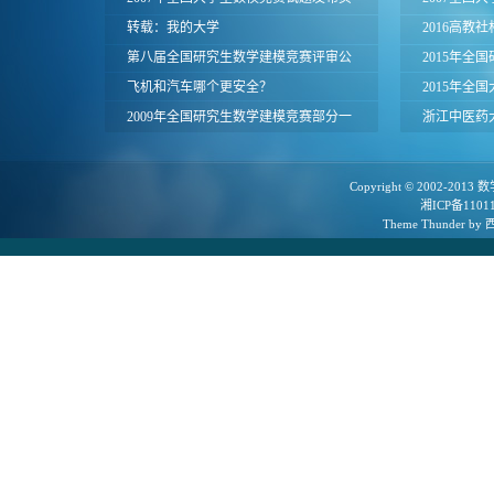
面
转载：我的大学
获奖名单（
2016高教
第八届全国研究生数学建模竞赛评审公
获奖名单（
2015年全
告
飞机和汽车哪个更安全？
压缩密码
2015年全
2009年全国研究生数学建模竞赛部分一
评与经验交
浙江中医药大
等奖论文
Copyright © 2002-2013
数
湘ICP备1101
Theme
Thunder
by