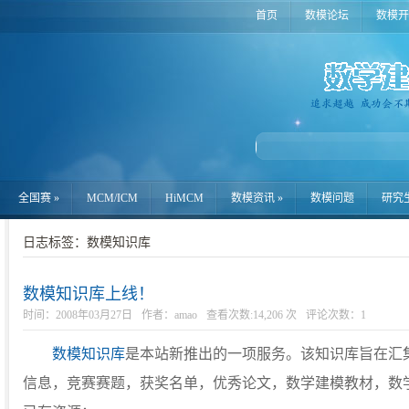
首页
数模论坛
数模开
全国赛
»
MCM/ICM
HiMCM
数模资讯
»
数模问题
研究
日志标签：数模知识库
数模知识库上线！
时间：2008年03月27日
作者：amao
查看次数:14,206 次
评论次数：
1
数模知识库
是本站新推出的一项服务。该知识库旨在汇
信息，竞赛赛题，获奖名单，优秀论文，数学建模教材，数