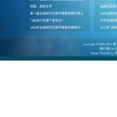
面
转载：我的大学
赛论文模板
福建信息职业
第八届全国研究生数学建模竞赛评审公
模比赛题目
2009全国
告
飞机和汽车哪个更安全？
中学生国际
2009年全国研究生数学建模竞赛部分一
近期活动
2012年“
等奖论文
令营D题第
Copyright © 2002-2013
数
湘ICP备1101
Theme
Thunder
by