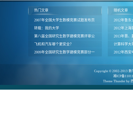
热门文章
随机文章
2007年全国大学生数模竞赛试题发布页
2012年鲁
面
转载：我的大学
2012年上
第八届全国研究生数学建模竞赛评审公
试题
2013年晋
告
飞机和汽车哪个更安全？
数学建模竞
计算科学大
2009年全国研究生数学建模竞赛部分一
次)
2012年西
等奖论文
赛题
Copyright © 2002-2013
数
湘ICP备1101
Theme
Thunder
by