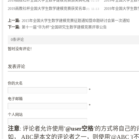
2019高教社杯全国大学生数学建模竞赛颁奖典礼隆
2019年全国大学生
01-19
(0)
重举行
2019高教社杯全国大学生数学建模竞赛获奖名单
流会在珠海成功举行
2019年全国大学生
(0)
(0)
11-13
(
(0)
上一篇:
2015年全国大学生数学建模竞赛征题通知暨命题研讨会第一次通知
下一篇:
第十一届“华为杯”全国研究生数学建模竞赛评审公告
0条评论
暂时没有评论！
发表评论
你的大名
*
电子邮箱
*
个人网站
注意
: 评论者允许使用
'@user空格'
的方式将自己的
如， ABC是本文的评论者之一，则使用'@ABC '