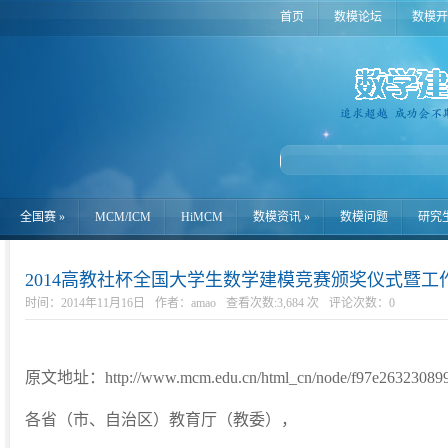
首页
数模论坛
数模开
全国赛
»
MCM/ICM
HiMCM
数模资讯
»
数模问题
研究
2014高教社杯全国大学生数学建模竞赛颁奖仪式暨
时间：2014年11月16日
作者：amao
查看次数:3,684 次
评论次数：
0
原文地址：http://www.mcm.edu.cn/html_cn/node/f97e263230899d
各省（市、自治区）教育厅（教委），