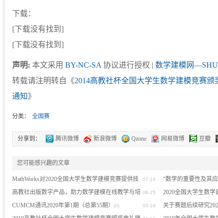
下载：
[下载没有找到]
[下载没有找到]
声明:
本文采用
BY-NC-SA
协议进行授权 |
数学建模网—SHU
转载请注明转自《
2014高教社杯全国大学生数学建模竞赛
通知
》
分类：
全国赛
分享到：
腾讯微博
新浪微博
Qzone
网易微博
豆瓣
您可能感兴趣的文章
MathWorks对2020全国大学生数学建模竞赛提供技
“数学的重要性及其
07-16
术支持的公告
高教社出版数字产品，助力数学建模在线教学与培
2020全国大学生数
(0)
06-25
训
CUMCM通讯2020年第1期（总第55期）
关于赛题后续研究20
(0)
(0)
05-16