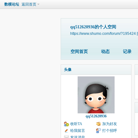
数模论坛
返回首页
qq512620936的个人空间
https://www.shumo.com/forum/?195424
空间首页
动态
记录
头像
qq512620936
收听TA
加为好友
给我留言
打个招呼
发送消息