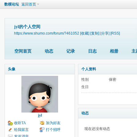
数模论坛
返回首页
jyl的个人空间
https://www.shumo.com/forum/?461052
[收藏]
[复制]
[分享]
[RSS]
空间首页
动态
记录
日志
相册
主
头像
个人资料
性别
保密
生日
动态
jyl
收听TA
加为好友
现在还没有动态
给我留言
打个招呼
发送消息