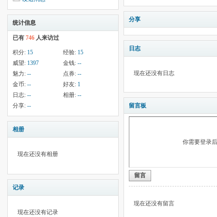
分享
统计信息
已有
746
人来访过
日志
积分:
15
经验:
15
威望:
1397
金钱:
--
现在还没有日志
魅力:
--
点券:
--
金币:
--
好友:
1
日志:
--
相册:
--
分享:
--
留言板
相册
你需要登录
现在还没有相册
留言
记录
现在还没有留言
现在还没有记录