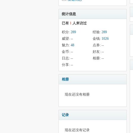
统计信息
已有
1
人来访过
积分:
289
经验:
289
威望:
--
金钱:
1026
魅力:
48
点券:
--
金币:
--
好友:
--
日志:
--
相册:
--
分享:
--
相册
现在还没有相册
记录
现在还没有记录