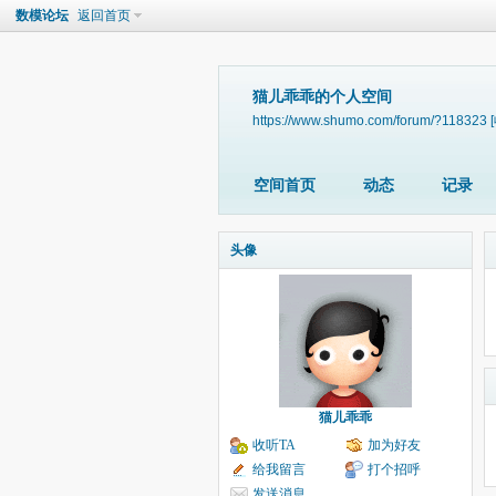
数模论坛
返回首页
猫儿乖乖的个人空间
https://www.shumo.com/forum/?118323
空间首页
动态
记录
头像
猫儿乖乖
收听TA
加为好友
给我留言
打个招呼
发送消息