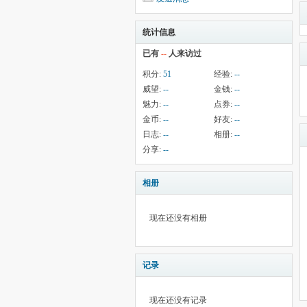
统计信息
已有
--
人来访过
积分:
51
经验:
--
威望:
--
金钱:
--
魅力:
--
点券:
--
金币:
--
好友:
--
日志:
--
相册:
--
分享:
--
相册
现在还没有相册
记录
现在还没有记录