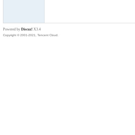
模
Powered by
Discuz!
X3.4
Copyright © 2001-2021, Tencent Cloud.
论
坛