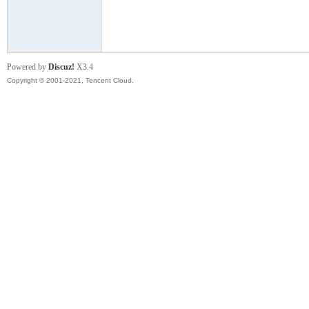
模
Powered by
Discuz!
X3.4
Copyright © 2001-2021, Tencent Cloud.
论
坛