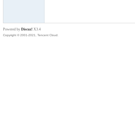
模
Powered by
Discuz!
X3.4
Copyright © 2001-2021, Tencent Cloud.
论
坛